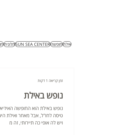
דף ראשי
גלרייה
או
אילת
חופשה
SUN SEA CENTER
מלונית
חו
זמן קריאה 1 דקות
נופש באילת
נופש באילת הוא החופשה האידיאל
טיסה לחו"ל, אבל מאחר ואילת הי
ויש לה אופי כה תיירותי, זה מ