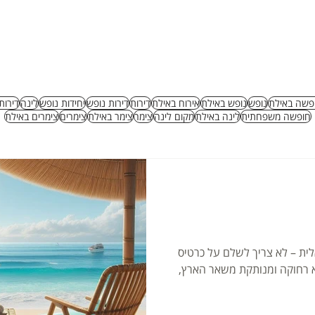
דות
הזמינו עכשיו
צרו קשר
פשה באילת
נופש
נופש באילת
אירוח באילת
דירות
דירות נופש
יחידות נופש
לינה
דירות
חופשה משפחתית
לינה באילת
מקום לינה
צימר
צימר באילת
צימרים
צימרים באילת
ית – לא צריך לשלם על כרטיס
א רחוקה ומנותקת משאר הארץ,