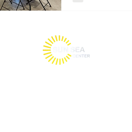
ולל 24 חדרי אירוח זוגיים יפיפיים, במרחק של 10 דק' ממרכז התיירות ומהים.
ומפלקס כולל: חדרי אירוח, חנייה פרטית, פינת ישיבה בסגנון שאנטי ומתחם ברביקיו
הכל למען הנאתו של האורח.
שירותים נוספים
שי
חנ
תחזית מזג האוויר באילת
אי
הזמנת כרטיסים לאוטובוס לאילת