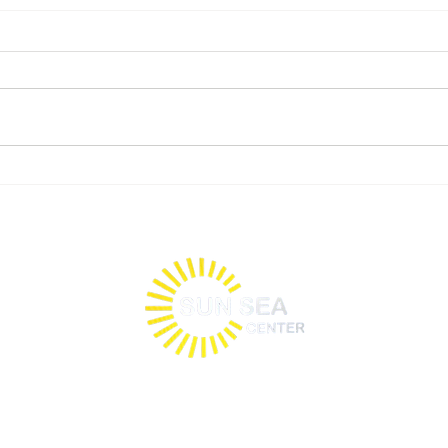
אילת א
לינה זולה אילת
ולל 24 חדרי אירוח זוגיים יפיפיים, במרחק של 10 דק' ממרכז התיירות ומהים.
ומפלקס כולל: חדרי אירוח, חנייה פרטית, פינת ישיבה בסגנון שאנטי ומתחם ברביקיו
הכל למען הנאתו של האורח.