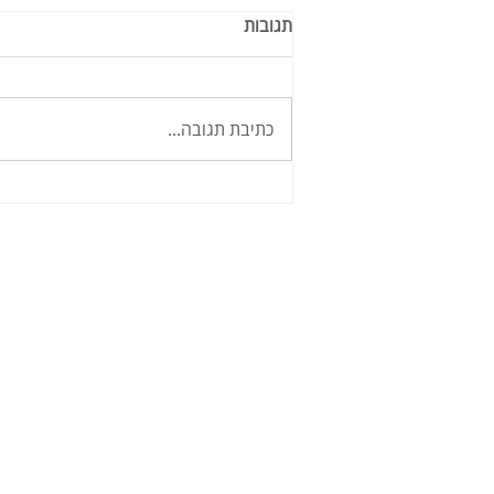
תגובות
כתיבת תגובה...
מקומות לישון באילת
סאן סנטר כ
הק