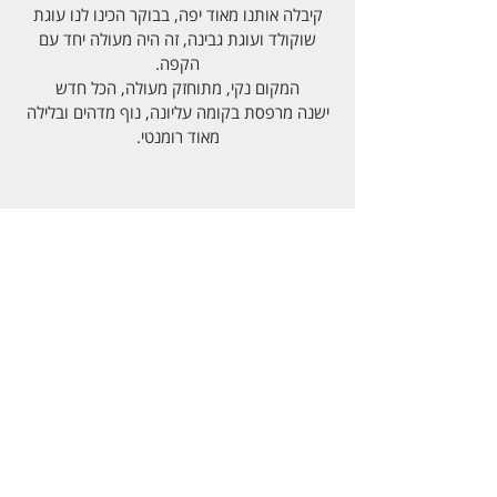
קיבלה אותנו מאוד יפה, בבוקר הכינו לנו עוגת
שוקולד ועוגת גבינה, זה היה מעולה יחד עם
הקפה.
המקום נקי, מתוחזק מעולה, הכל חדש
ישנה מרפסת בקומה עליונה, נוף מדהים ובלילה
מאוד רומנטי.
עומרי
אתחיל ואומר מקום לא פחות מ10/10. הכל
מוקפד לפרטים הכי קטנים שיש וזה מורגש. החל
מהעובדה שיש תמיד קפה, תה, עוגיות ועוגה
שקארין מכינה כל יום ועד למטבח שנמצא על הגג
עם מנגל גז וכלים לכל המעוניין לחסוך את
המסעדה ועדיין לאכול טוב, יש שני מקררים
שאפשר לשים חופשי יש שמן ומלח אני רק קניתי